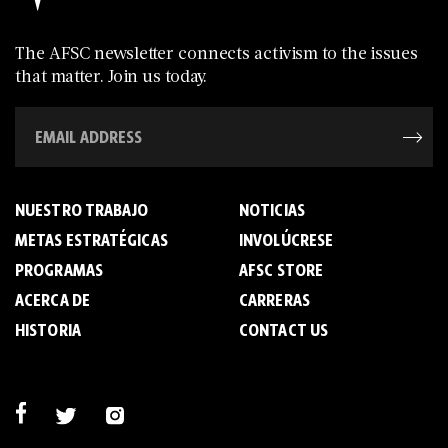
The AFSC newsletter connects activism to the issues
that matter. Join us today.
NUESTRO TRABAJO
NOTICIAS
METAS ESTRATÉGICAS
INVOLÚCRESE
PROGRAMAS
AFSC STORE
ACERCA DE
C­A­R­R­E­R­A­S
HISTORIA
CONTACT US