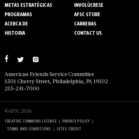
METAS ESTRATÉGICAS
INVOLÚCRESE
PROGRAMAS
AFSC STORE
ACERCA DE
C­A­R­R­E­R­A­S
HISTORIA
CONTACT US
American Friends Service Committee
1501 Cherry Street, Philadelphia, PA 19102
215-241-7000
©AFSC 2026
|
|
CREATIVE COMMONS LICENSE
PRIVACY POLICY
|
TERMS AND CONDITIONS
SITES CREDIT