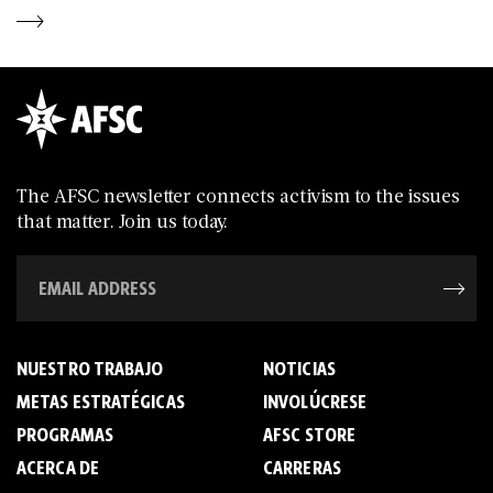
The AFSC newsletter connects activism to the issues
that matter. Join us today.
NUESTRO TRABAJO
NOTICIAS
METAS ESTRATÉGICAS
INVOLÚCRESE
PROGRAMAS
AFSC STORE
ACERCA DE
C­A­R­R­E­R­A­S