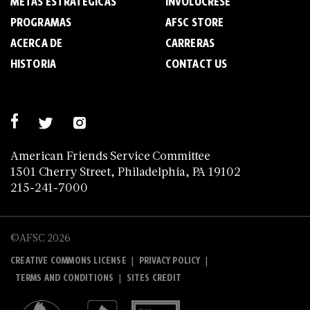
METAS ESTRATÉGICAS
INVOLÚCRESE
PROGRAMAS
AFSC STORE
ACERCA DE
C­A­R­R­E­R­A­S
HISTORIA
CONTACT US
American Friends Service Committee
1501 Cherry Street, Philadelphia, PA 19102
215-241-7000
©AFSC 2026
|
|
CREATIVE COMMONS LICENSE
PRIVACY POLICY
|
TERMS AND CONDITIONS
SITES CREDIT